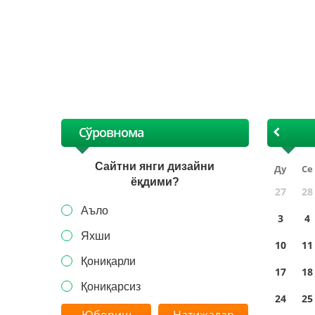
Сўровнома
Сайтни янги дизайни
Ду
Се
ёқдими?
27
28
Аъло
3
4
Яхши
10
11
Қониқарли
17
18
Қониқарсиз
24
25