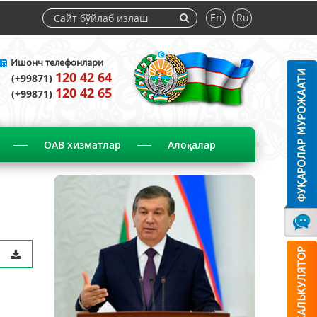
En
Ru
Ишонч телефонлари
120 42 64
(+99871)
120 42 65
(+99871)
ОАВ хизматлар
Алоқалар