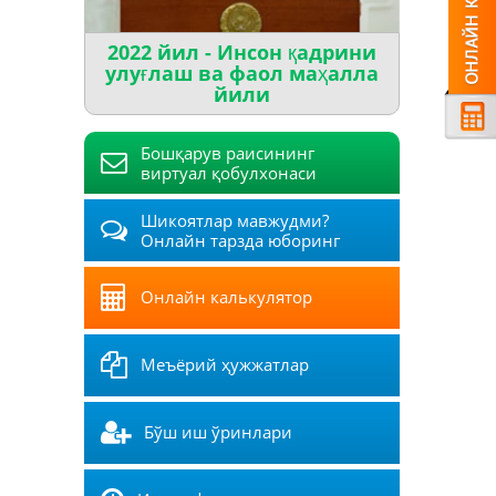
2022 йил - Инсон қадрини
улуғлаш ва фаол маҳалла
йили
Бошқарув раисининг
виртуал қобулхонаси
Шикоятлар мавжудми?
Онлайн тарзда юборинг
Онлайн калькулятор
Меъёрий ҳужжатлар
Бўш иш ўринлари