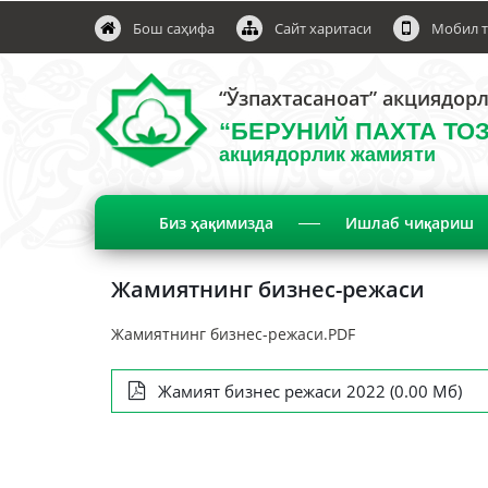
Бош саҳифа
Сайт харитаси
Мобил т
“Ўзпахтасаноат” акциядор
“БЕРУНИЙ ПАХТА ТО
акциядорлик жамияти
Биз ҳақимизда
Ишлаб чиқариш
Жамиятнинг бизнес-режаси
Жамиятнинг бизнес-режаси.PDF
Жамият бизнес режаси 2022 (0.00 Мб)