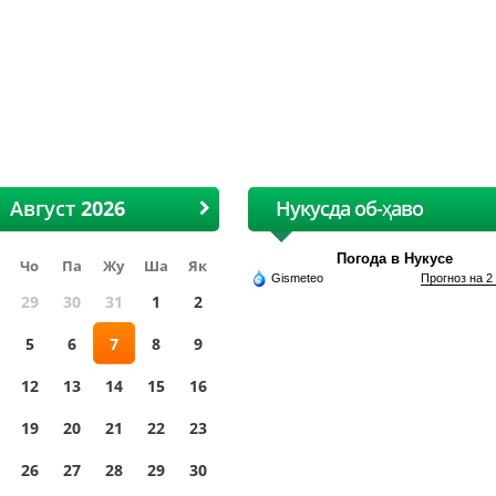
Август
Нукусда об-ҳаво
Погода в Нукусе
Чо
Па
Жу
Ша
Як
Gismeteo
Прогноз на 2
29
30
31
1
2
5
6
7
8
9
12
13
14
15
16
19
20
21
22
23
26
27
28
29
30