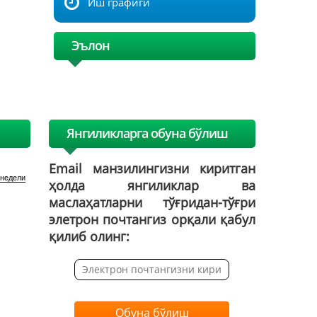
Иш графиги
Эълон
Янгиликларга обуна бўлиш
Email манзилингизни киритган
 недели
ҳолда янгиликлар ва
маслаҳатларни тўғридан-тўғри
элетрон почтангиз орқали қабул
қилиб олинг:
Обуна бўлиш