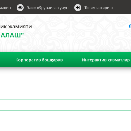
алқин
Заиф кўрувчилар учун
Тизимга кириш
лик жамияти
ЗАЛАШ”
Корпоратив бошқарув
Интерактив хизматлар