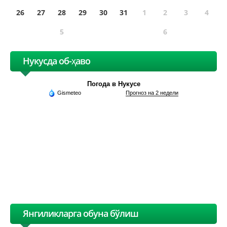
26
27
28
29
30
31
1
2
3
4
5
6
Нукусда об-ҳаво
Погода в Нукусе
Gismeteo
Прогноз на 2 недели
Янгиликларга обуна бўлиш