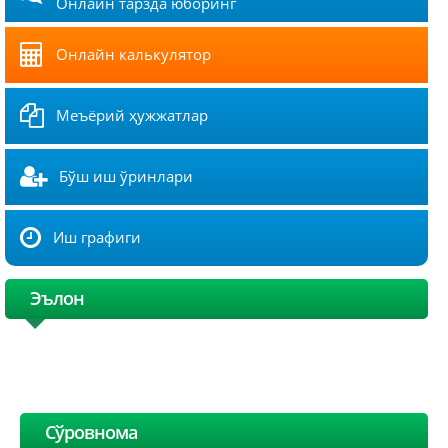
Онлайн тарзда юборинг
Онлайн калькулятор
Меъёрий ҳужжатлар
Бўш иш ўринлари
Иш графиги
Эълон
Сўровнома