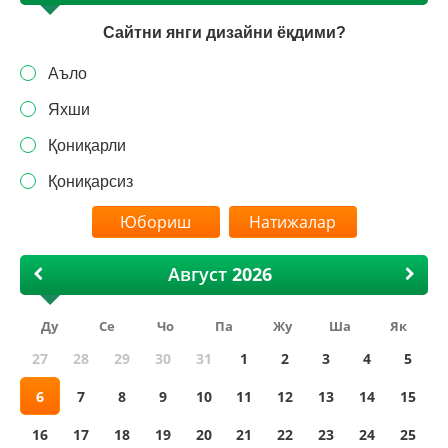
Сайтни янги дизайни ёқдими?
Аъло
Яхши
Қониқарли
Қониқарсиз
Натижалар
Август
Ду
Се
Чо
Па
Жу
Ша
Як
27
28
29
30
31
1
2
3
4
5
6
7
8
9
10
11
12
13
14
15
16
17
18
19
20
21
22
23
24
25