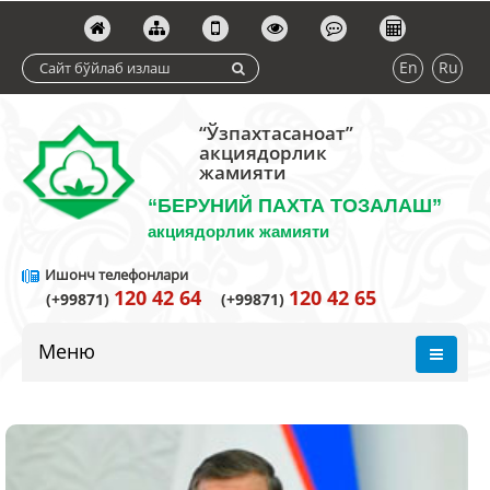
En
Ru
“Ўзпахтасаноат”
акциядорлик
жамияти
“БЕРУНИЙ ПАХТА ТОЗАЛАШ”
акциядорлик жамияти
Ишонч телефонлари
120 42 64
120 42 65
(+99871)
(+99871)
Меню