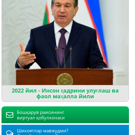
2022 йил - Инсон қадрини улуғлаш ва
фаол маҳалла йили
Бошқарув раисининг
виртуал қобулхонаси
Шикоятлар мавжудми?