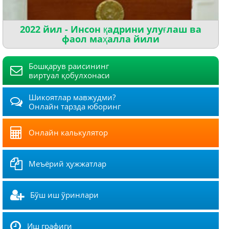
2022 йил - Инсон қадрини улуғлаш ва
фаол маҳалла йили
Бошқарув раисининг
виртуал қобулхонаси
Шикоятлар мавжудми?
Онлайн тарзда юборинг
Онлайн калькулятор
Меъёрий ҳужжатлар
Бўш иш ўринлари
Иш графиги