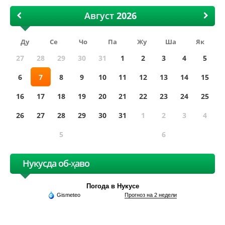
Август
Ду
Се
Чо
Па
Жу
Ша
Як
27
28
29
30
31
1
2
3
4
5
6
7
8
9
10
11
12
13
14
15
16
17
18
19
20
21
22
23
24
25
26
27
28
29
30
31
1
2
3
4
5
6
Нукусда об-ҳаво
Погода в Нукусе
Gismeteo
Прогноз на 2 недели