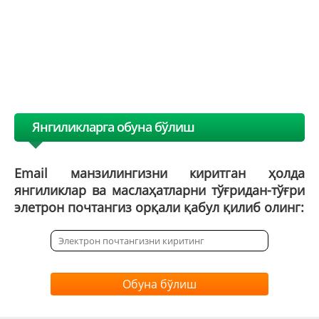
Янгиликларга обуна бўлиш
Email манзилингизни киритган ҳолда
янгиликлар ва маслаҳатларни тўғридан-тўғри
элетрон почтангиз орқали қабул қилиб олинг:
Обуна бўлиш