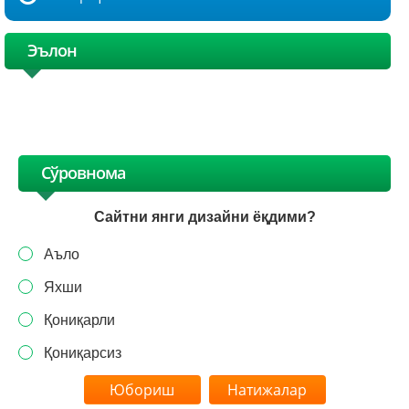
Эълон
Сўровнома
Сайтни янги дизайни ёқдими?
Аъло
Яхши
Қониқарли
Қониқарсиз
Натижалар