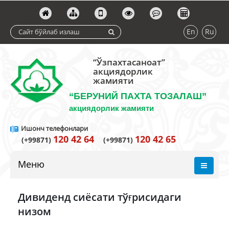
En
Ru
“Ўзпахтасаноат”
акциядорлик
жамияти
“БЕРУНИЙ ПАХТА ТОЗАЛАШ”
акциядорлик жамияти
Ишонч телефонлари
120 42 64
120 42 65
(+99871)
(+99871)
Меню
Дивиденд сиёсати тўғрисидаги
низом