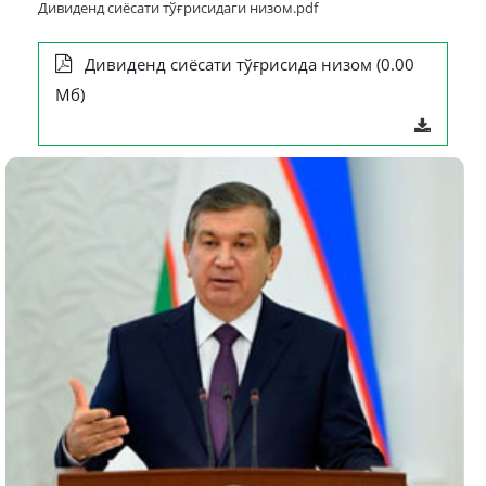
Дивиденд сиёсати тўғрисидаги низом.pdf
Дивиденд сиёсати тўғрисида низом (0.00
Мб)