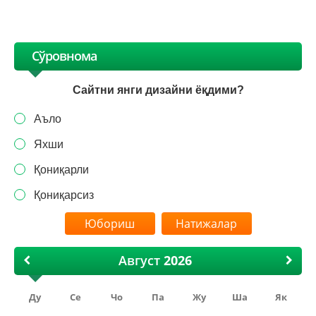
Сўровнома
Сайтни янги дизайни ёқдими?
Аъло
Яхши
Қониқарли
Қониқарсиз
Натижалар
Август
Ду
Се
Чо
Па
Жу
Ша
Як