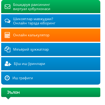
Бошқарув раисининг
виртуал қобулхонаси
Шикоятлар мавжудми?
Онлайн тарзда юборинг
Онлайн калькулятор
Меъёрий ҳужжатлар
Бўш иш ўринлари
Иш графиги
Эълон