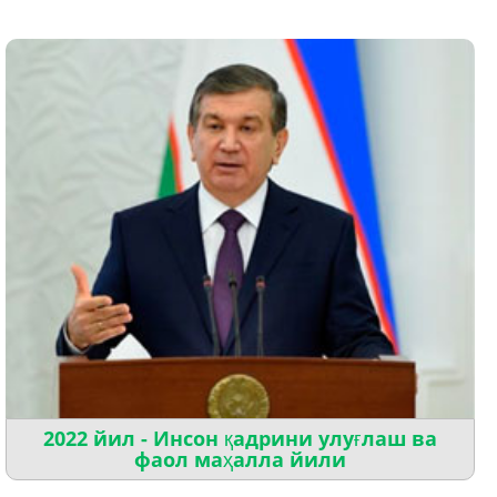
2022 йил - Инсон қадрини улуғлаш ва
фаол маҳалла йили