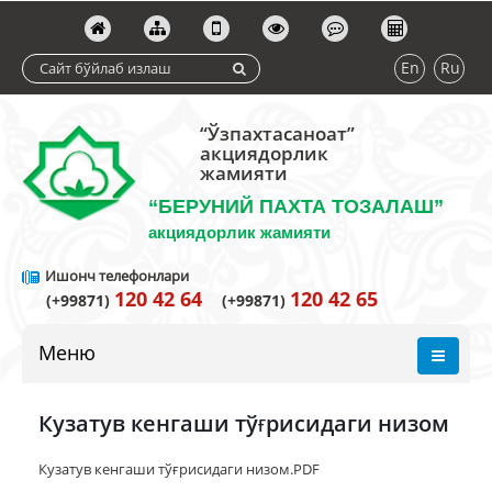
En
Ru
“Ўзпахтасаноат”
акциядорлик
жамияти
“БЕРУНИЙ ПАХТА ТОЗАЛАШ”
акциядорлик жамияти
Ишонч телефонлари
120 42 64
120 42 65
(+99871)
(+99871)
Меню
Кузатув кенгаши тўғрисидаги низом
Кузатув кенгаши тўғрисидаги низом.PDF