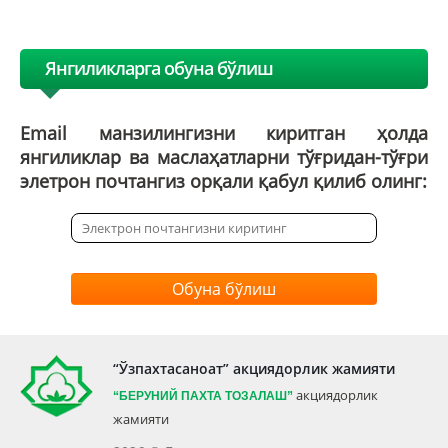
Янгиликларга обуна бўлиш
Email манзилингизни киритган ҳолда
янгиликлар ва маслаҳатларни тўғридан-тўғри
элетрон почтангиз орқали қабул қилиб олинг:
Обуна бўлиш
“Ўзпахтасаноат” акциядорлик жамияти
акциядорлик
“БЕРУНИЙ ПАХТА ТОЗАЛАШ”
жамияти