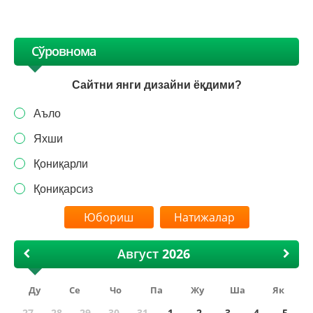
Сўровнома
Сайтни янги дизайни ёқдими?
Аъло
Яхши
Қониқарли
Қониқарсиз
Натижалар
Август
Ду
Се
Чо
Па
Жу
Ша
Як
27
28
29
30
31
1
2
3
4
5