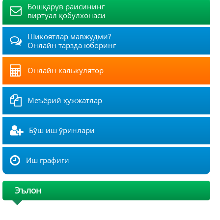
Бошқарув раисининг
виртуал қобулхонаси
Шикоятлар мавжудми?
Онлайн тарзда юборинг
Онлайн калькулятор
Меъёрий ҳужжатлар
Бўш иш ўринлари
Иш графиги
Эълон