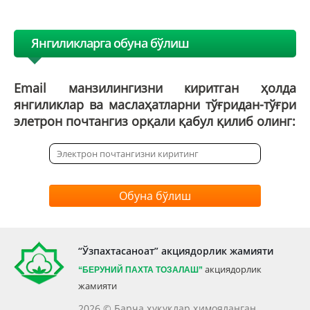
Янгиликларга обуна бўлиш
Email манзилингизни киритган ҳолда
янгиликлар ва маслаҳатларни тўғридан-тўғри
элетрон почтангиз орқали қабул қилиб олинг:
Обуна бўлиш
“Ўзпахтасаноат” акциядорлик жамияти
акциядорлик
“БЕРУНИЙ ПАХТА ТОЗАЛАШ”
жамияти
2026 © Барча ҳуқуқлар ҳимояланган.