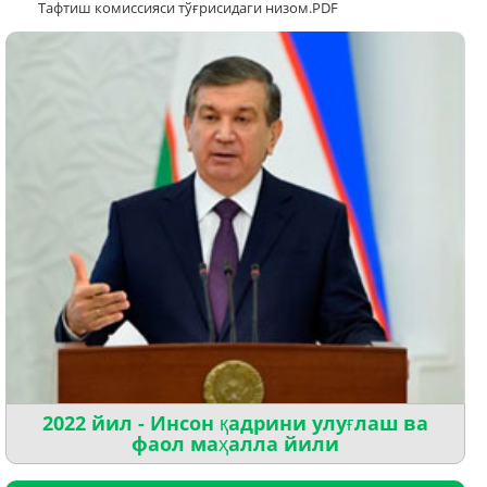
Тафтиш комиссияси тўғрисидаги низом.PDF
2022 йил - Инсон қадрини улуғлаш ва
фаол маҳалла йили