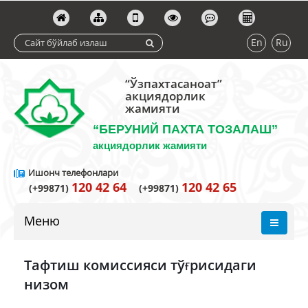
En
Ru
“Ўзпахтасаноат”
акциядорлик
жамияти
“БЕРУНИЙ ПАХТА ТОЗАЛАШ”
акциядорлик жамияти
Ишонч телефонлари
120 42 64
120 42 65
(+99871)
(+99871)
Меню
Тафтиш комиссияси тўғрисидаги
низом