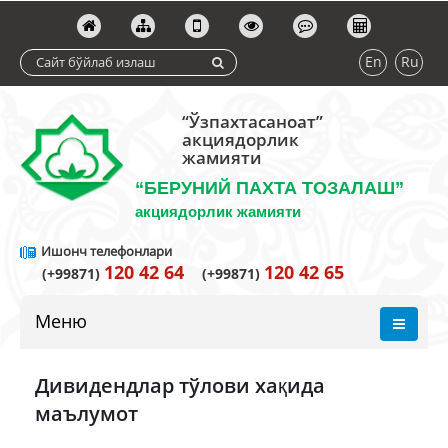
En
Ru
“Ўзпахтасаноат”
акциядорлик
жамияти
“БЕРУНИЙ ПАХТА ТОЗАЛАШ”
акциядорлик жамияти
Ишонч телефонлари
120 42 64
120 42 65
(+99871)
(+99871)
Меню
Дивидендлар тўлови хақида
маълумот