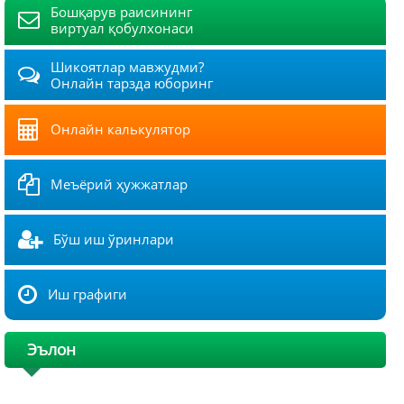
Бошқарув раисининг
виртуал қобулхонаси
Шикоятлар мавжудми?
Онлайн тарзда юборинг
Онлайн калькулятор
Меъёрий ҳужжатлар
Бўш иш ўринлари
Иш графиги
Эълон