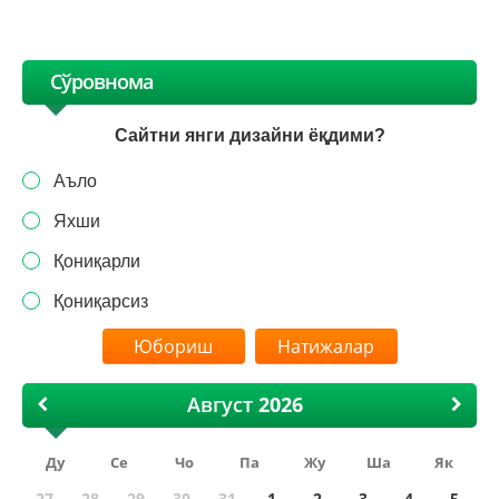
Сўровнома
Сайтни янги дизайни ёқдими?
Аъло
Яхши
Қониқарли
Қониқарсиз
Натижалар
Август
Ду
Се
Чо
Па
Жу
Ша
Як
27
28
29
30
31
1
2
3
4
5