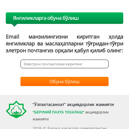
Янгиликларга обуна бўлиш
Email манзилингизни киритган ҳолда
янгиликлар ва маслаҳатларни тўғридан-тўғри
элетрон почтангиз орқали қабул қилиб олинг:
Обуна бўлиш
“Ўзпахтасаноат” акциядорлик жамияти
акциядорлик
“БЕРУНИЙ ПАХТА ТОЗАЛАШ”
жамияти
2026 © Барча ҳуқуқлар ҳимояланган.