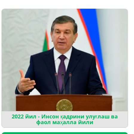
2022 йил - Инсон қадрини улуғлаш ва
фаол маҳалла йили