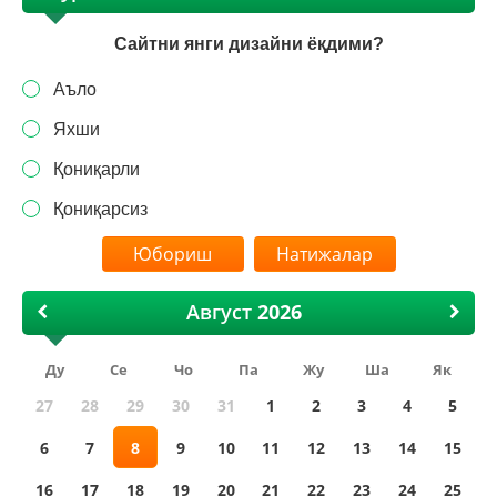
Сайтни янги дизайни ёқдими?
Аъло
Яхши
Қониқарли
Қониқарсиз
Натижалар
Август
Ду
Се
Чо
Па
Жу
Ша
Як
27
28
29
30
31
1
2
3
4
5
6
7
8
9
10
11
12
13
14
15
16
17
18
19
20
21
22
23
24
25