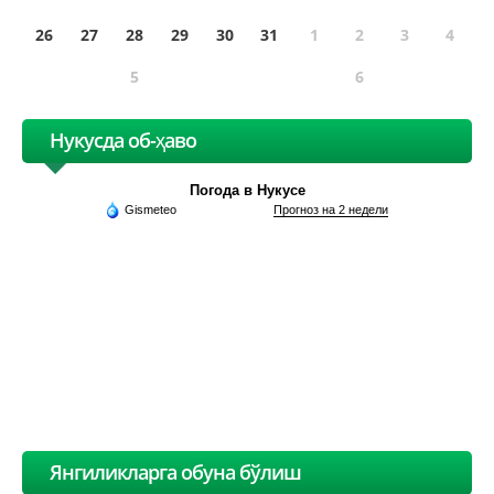
26
27
28
29
30
31
1
2
3
4
5
6
Нукусда об-ҳаво
Погода в Нукусе
Gismeteo
Прогноз на 2 недели
Янгиликларга обуна бўлиш