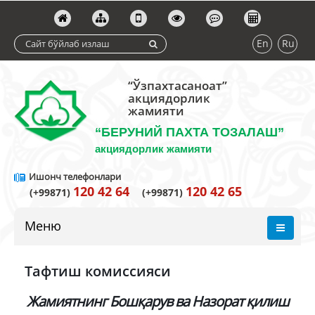
En
Ru
“Ўзпахтасаноат”
акциядорлик
жамияти
“БЕРУНИЙ ПАХТА ТОЗАЛАШ”
акциядорлик жамияти
Ишонч телефонлари
120 42 64
120 42 65
(+99871)
(+99871)
Меню
Тафтиш комиссияси
Жамиятнинг Бошқарув ва Назорат қилиш