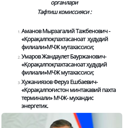
органлари
Тафтиш комиссияси :
Аманов Мырзагалий Тажбенович -
«Қорақалпоқпахтасаноат ҳудудий
филиали»МЧЖ мутахассиси;
Умаров Жандаулет Бауржанович-
«Қорақалпоқпахтасаноат ҳудудий
филиали»МЧЖ мутахассиси;
Хужаниязов Феруз Ешбаевич-
«Қорақалпоғистон минтакавий пахта
терминали» МЧЖ- мухандис
энергетик.