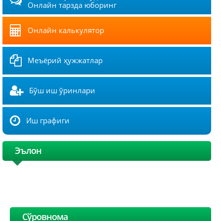
Онлайн тарзда юборинг
Онлайн калькулятор
Меъёрий ҳужжатлар
Бўш иш ўринлари
Иш графиги
Эълон
Сўровнома