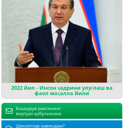
2022 йил - Инсон қадрини улуғлаш ва
фаол маҳалла йили
Бошқарув раисининг
виртуал қобулхонаси
Шикоятлар мавжудми?