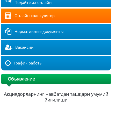
Подайте их онлайн
Онлайн калькулятор
Нормативные документы
Вакансии
График работы
Объявление
Акциядорларнинг навбатдан ташқари умумий
йиғилиши