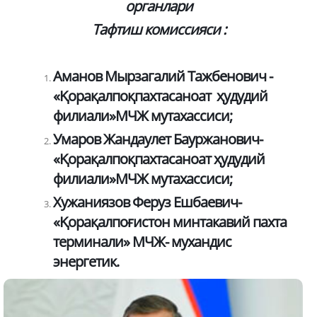
органлари
Тафтиш комиссияси :
Аманов Мырзагалий Тажбенович -
«Қорақалпоқпахтасаноат ҳудудий
филиали»МЧЖ мутахассиси;
Умаров Жандаулет Бауржанович-
«Қорақалпоқпахтасаноат ҳудудий
филиали»МЧЖ мутахассиси;
Хужаниязов Феруз Ешбаевич-
«Қорақалпоғистон минтакавий пахта
терминали» МЧЖ- мухандис
энергетик.