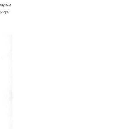
ларни
 учун