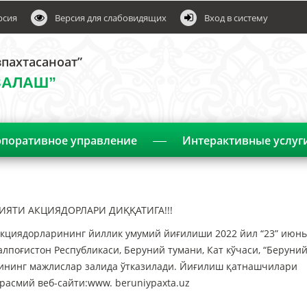
рсия
Версия для слабовидящих
Вход в систему
пахтасаноат”
ЗАЛАШ”
поративное управление
Интерактивные услуг
ИЯТИ АКЦИЯДОРЛАРИ ДИҚҚАТИГА!!!
акциядорларининг йиллик умумий йиғилиши 2022 йил “23” июнь
лпоғистон Республикаси, Беруний тумани, Кат кўчаси, “Беруний
ининг мажлислар залида ўтказилади. Йиғилиш қатнашчилари
расмий веб-сайти:www. beruniypaxta.uz