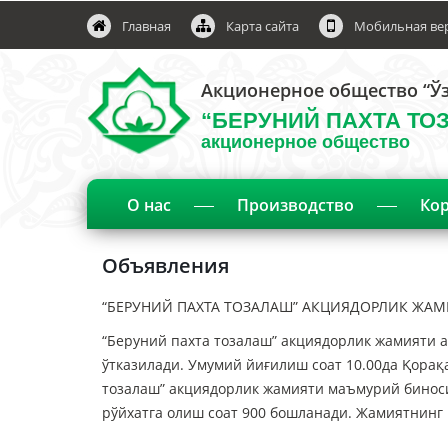
Главная
Карта сайта
Мобильная ве
Акционерное общество “Ўз
“БЕРУНИЙ ПАХТА ТО
акционерное общество
О нас
Производство
Кор
Объявления
“БЕРУНИЙ ПАХТА ТОЗАЛАШ” АКЦИЯДОРЛИК ЖАМ
“Беруний пахта тозалаш” акциядорлик жамияти 
ўтказилади. Умумий йиғилиш соат 10.00да Қорақа
тозалаш” акциядорлик жамияти маъмурий бинос
рўйхатга олиш соат 900 бошланади. Жамиятнинг 