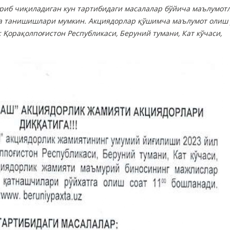
риб чиқиладиган кун тартибидаги масалалар бўйича маълумот
да танишишлари мумкин. Акциядорлар қўшимча маълумот олиш
: Қорақолпоғистон Республикаси, Беруний тумани, Кат кўчаси,