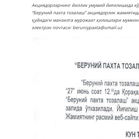
Aкциядорларнинг йиллик умумий йиғилишида кў
“Беруний пахта тозалаш” акциядорлик жамияти
қуйидаги манзилга мурожаат қилишлари мумкин
электрон почтаси:
beruniypaxta@umail.uz