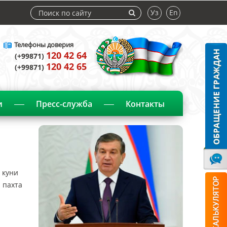
Уз
En
Телефоны доверия
120 42 64
(+99871)
120 42 65
(+99871)
и
Пресс-служба
Контакты
 куни
 пахта