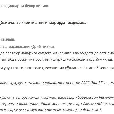
н акцияларни бекор қилиш.
қўшимчалар киритиш, янги таҳрирда тасдиқлаш.
циядорларнинг навбатдан
Акциядорларнинг нав
шқари умумий йиғилиши
ташқари умумий йи
 сайлаш.
ўлаш масаласини кўриб чиқиш.
вдо платформаларига савдога чиқарилган ва муддатида сотилм
 тартибда босқичма-босқич тушириш масаласини кўриб чиқиш.
и учун таъсирчан солиқ механизми қўлланилаётган объектлар
шиш ҳуқуқига эга акциядорларнинг реестри 2022 йил 17 июнь
ҳужжат паспорт ҳамда уларнинг вакиллари Ўзбекистон Республ
штирилган ишончнома билан келишлари шарт (жисмоний шахс
шахслар учун мазкур юридик шахс томонидан берилган).