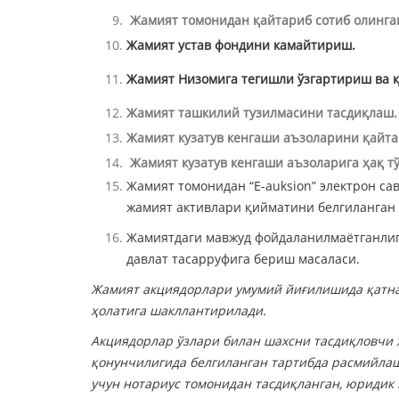
Жамият томонидан қайтариб сотиб олинга
Жамият устав фондини камайтириш.
Жамият Низомига тегишли ўзгартириш ва 
Ак
Жамият ташкилий тузилмасини тасдиқлаш.
та
Жамият кузатув кенгаши аъзоларини қайта
Жамият кузатув кенгаши аъзоларига ҳақ т
Жамият томонидан “E-auksion” электрон са
жамият активлари қийматини белгиланган
Жамиятдаги мавжуд фойдаланилмаётганлиг
давлат тасарруфига бериш масаласи.
Жамият акциядорлари умумий йиғилишида қатна
ҳолатига шакллантирилади.
Акциядорлар ўзлари билан шахсни тасдиқловчи 
қонунчилигида белгиланган тартибда расмийла
учун нотариус томонидан тасдиқланган, юридик 