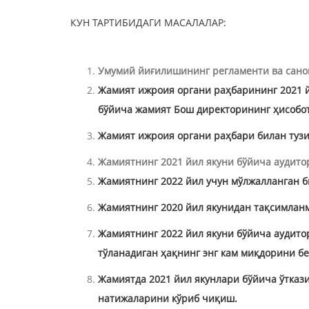
КУН ТАРТИБИДАГИ МАСАЛАЛАР:
Умумий йиғилишининг регламенти ва сано
Жамият ижроия органи раҳбарининг 2021 
бўйича жамият Бош директорининг ҳисобот
Жамият ижроия органи раҳбари билан туз
Жамиятнинг 2021 йил якуни бўйича аудито
Жамиятнинг 2022 йил учун мўлжалланган б
Жамиятнинг 2020 йил якунидан тақсимланм
Жамиятнинг 2022 йил якуни бўйича аудито
тўланадиган ҳақнинг энг кам миқдорини б
Жамиятда 2021 йил якунлари бўйича ўтказ
натижаларини кўриб чиқиш.