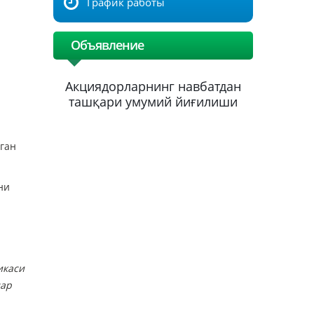
График работы
Объявление
батдан
Акциядорларнинг навбатдан
Акцияд
ғилиши
ташқари умумий йиғилиши
ташқар
аган
ни
икаси
лар