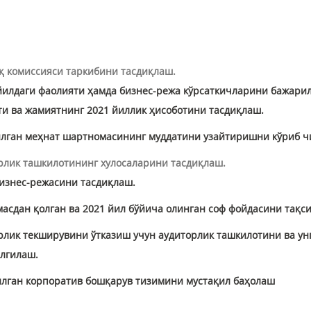
қ комиссияси таркибини тасдиқлаш
.
йилдаги фаолияти ҳамда бизнес-режа кўрсаткичларини бажар
и ва жамиятнинг 2021 йиллик ҳисоботини тасдиқлаш.
илган меҳнат шартномасининг муддатини узайтиришни кўриб ч
рлик ташкилотининг хулосаларини тасдиқлаш.
изнес-режасини тасдиқлаш.
асдан қолган ва 2021 йил бўйича олинган соф фойдасини тақс
рлик текширувини ўтказиш учун аудиторлик ташкилотини ва ун
елгилаш.
илган корпоратив бошқарув тизимини мустақил баҳолаш