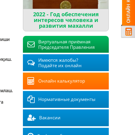
2022 - Год обеспечения
интересов человека и
развития махалли
илиши
Виртуальная приёмная
Председателя Правления
иқиш.
Имеются жалобы?
Подайте их онлайн
Онлайн калькулятор
имлаш.
Нормативные документы
га
Вакансии