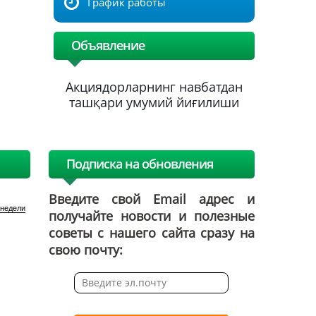
График работы
Объявление
батдан
Акциядорларнинг навбатдан
Акцияд
ғилиши
ташқари умумий йиғилиши
ташқар
Подписка на обновления
Введите свой Email адрес и
 недели
получайте новости и полезные
советы с нашего сайта сразу на
свою почту: