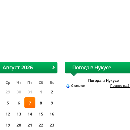
циядорларнинг навбатдан
Акциядорларнинг нав
шқари умумий йиғилиши
ташқари умумий йи
Август
Погода в Нукусе
Погода в Нукусе
Ср
Чт
Пт
Сб
Вс
Gismeteo
Прогноз на 2
29
30
31
1
2
5
6
7
8
9
12
13
14
15
16
19
20
21
22
23