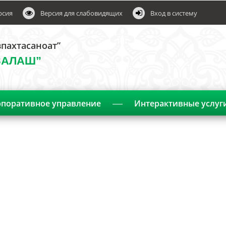
рсия
Версия для слабовидящих
Вход в систему
пахтасаноат”
ЗАЛАШ”
поративное управление
Интерактивные услуг