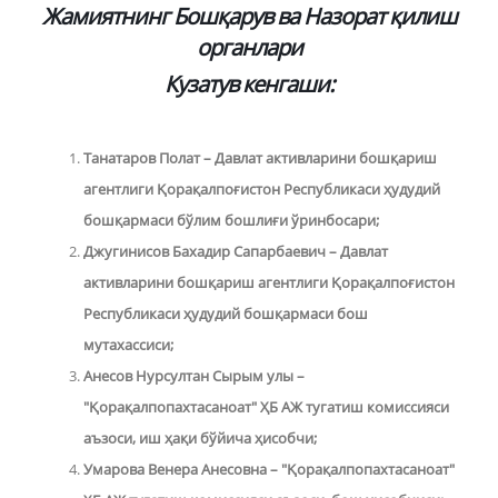
Жамиятнинг Бошқарув ва Назорат қилиш
органлари
Кузатув кенгаши:
Танатаров Полат – Давлат активларини бошқариш
агентлиги Қорақалпоғистон Республикаси ҳудудий
бошқармаси бўлим бошлиғи ўринбосари;
Джугинисов Бахадир Сапарбаевич – Давлат
активларини бошқариш агентлиги Қорақалпоғистон
Республикаси ҳудудий бошқармаси бош
мутахассиси;
Анесов Нурсултан Сырым улы –
"Қорақалпопахтасаноат" ҲБ АЖ тугатиш комиссияси
аъзоси, иш ҳақи бўйича ҳисобчи
;
Умарова Венера Анесовна – "Қорақалпопахтасаноат"