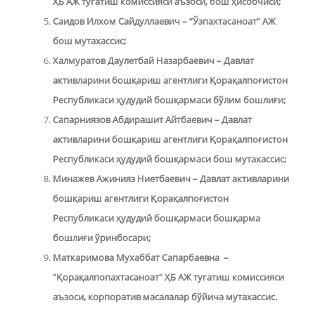
ҲБ АЖ тугатиш комиссияси аъзоси, бош ҳисобчиси
;
Саидов Илхом Сайдуллаевич – “Ўзпахтасаноат” АЖ
бош мутахассис
;
Халмуратов Даулетбай Назарбаевич – Давлат
активларини бошқариш агентлиги Қорақалпоғистон
Республикаси ҳудудий бошқармаси бўлим бошлиғи
;
Сапарниязов Абдирашит Айтбаевич – Давлат
активларини бошқариш агентлиги Қорақалпоғистон
Республикаси ҳудудий бошқармаси бош мутахассис;
Минажев Ажинияз Ниетбаевич – Давлат активларини
бошқариш агентлиги Қорақалпоғистон
Республикаси ҳудудий бошқармаси бошқарма
бошлиғи ўринбосари;
Маткаримова Мухаббат Сапарбаевна –
"Қорақалпопахтасаноат" ҲБ АЖ тугатиш комиссияси
аъзоси, корпоратив масалалар бўйича мутахассис.