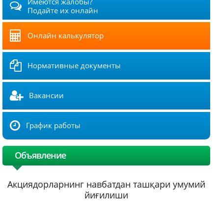
Имеются жалобы?
Подайте их онлайн
Онлайн калькулятор
Нормативные документы
Вакансии
График работы
Объявление
Акциядорларнинг навбатдан ташқари умумий
йиғилиши