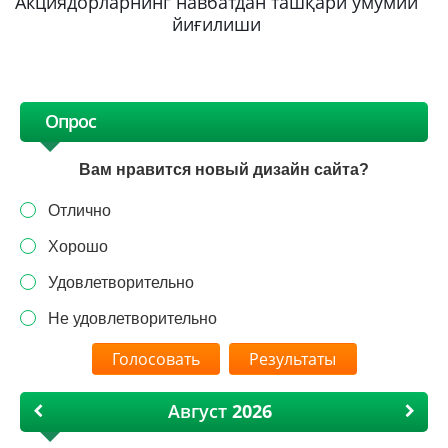
Акциядорларнинг навбатдан ташқари умумий
йиғилиши
Опрос
Вам нравится новый дизайн сайта?
Отлично
Хорошо
Удовлетворительно
Не удовлетворительно
Результаты
Август