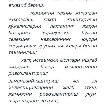
етказиб бериш;
жамиятни техник жиҳатдан
жиҳозлаш, пахта етиштирувчи
хўжаликларни пахтанинг жаҳон
бозорида харидоргир бўлган
селекция навларининг юқори
кондицияли уруғлик чигитлари билан
таъминлаш;
халқ истеъмоли моллари ишлаб
чиқариш бозор механизмини
ривожлантириш;
замонавийлаштириш, чет эл
инвестицияларини жалб этиш,
жамиятни ривожлантириш учун
шарт-шароит яратиш;