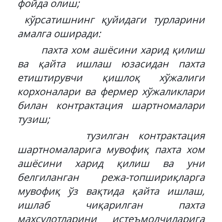
фойда олиш;
кўрсатишнинг қуйидаги турларини
амалга оширади:
пахта хом ашёсини харид қилиш
ва қайта ишлаш юзасидан пахта
етиштирувчи қишлоқ хўжалиги
корхоналари ва фермер хўжаликлари
билан контрактация шартномалари
тузиш;
тузилган контрактация
шартномаларига мувофиқ пахта хом
ашёсини харид қилиш ва уни
белгиланган режа-топшириқларга
мувофиқ ўз вақтида қайта ишлаш,
ишлаб чиқарилган пахта
махсулотларини истеъмолчиларига