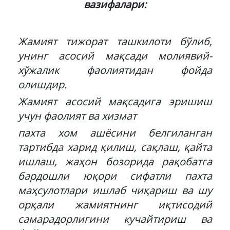
вазифалари:
Жамият тижорат ташкилоти бўлиб,
унинг асосий мақсади молиявий-
хўжалик фаолиятидан фойда
олишдир.
Жамият асосий мақсадига эришиш
учун фаолият ва хизмат
пахта хом ашёсини белгиланган
тартибда харид қилиш, сақлаш, қайта
ишлаш, жаҳон бозорида рақобатга
бардошли юқори сифатли пахта
маҳсулотлари ишлаб чиқариш ва шу
орқали жамиятнинг иқтисодий
самарадорлигини кучайтириш ва