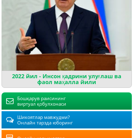
2022 йил - Инсон қадрини улуғлаш ва
фаол маҳалла йили
Бошқарув раисининг
виртуал қобулхонаси
Шикоятлар мавжудми?
Онлайн тарзда юборинг