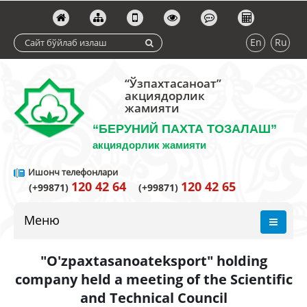
En
Ru
“Ўзпахтасаноат”
акциядорлик
жамияти
“БЕРУНИЙ ПАХТА ТОЗАЛАШ”
акциядорлик жамияти
Ишонч телефонлари
120 42 64
120 42 65
(+99871)
(+99871)
Меню
"O'zpaxtasanoateksport" holding
company held a meeting of the Scientific
and Technical Council