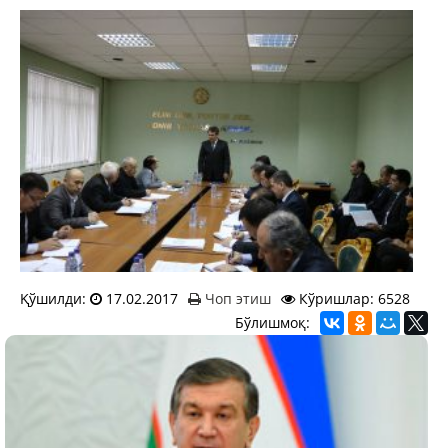
Қўшилди:
17.02.2017
Чоп этиш
Кўришлар: 6528
Бўлишмоқ: