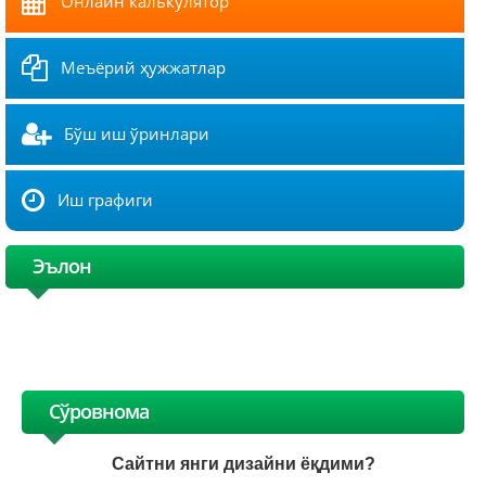
Онлайн калькулятор
Меъёрий ҳужжатлар
Бўш иш ўринлари
Иш графиги
Эълон
Сўровнома
Сайтни янги дизайни ёқдими?