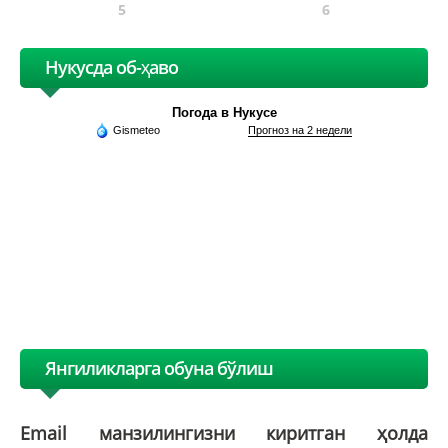
5
6
Нукусда об-ҳаво
Погода в Нукусе
Gismeteo
Прогноз на 2 недели
Янгиликларга обуна бўлиш
Email манзилингизни киритган ҳолда