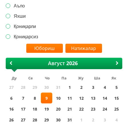
Аъло
Яхши
Қониқарли
Қониқарсиз
Натижалар
Август
Ду
Се
Чо
Па
Жу
Ша
Як
27
28
29
30
31
1
2
3
4
5
6
7
8
9
10
11
12
13
14
15
16
17
18
19
20
21
22
23
24
25
26
27
28
29
30
31
1
2
3
4